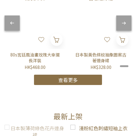
80s宮廷風油畫玫瑰大傘擺
日本製黃色條紋抽象圖案古
長洋裝
著連身裙
HK$468.00
HK$328.00
查看更多
最新上架