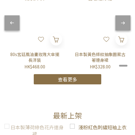
80s宮廷風油畫玫瑰大傘擺
日本製黃色條紋抽象圖案古
長洋裝
著連身裙
HK$468.00
HK$328.00
查看更多
最新上架