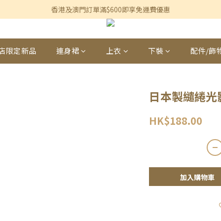
香港及澳門訂單滿$600即享免運費優惠
香港及澳門訂單滿$600即享免運費優惠
3個月內買滿$1,200可享永久九折優惠
香港及澳門訂單滿$600即享免運費優惠
店限定新品
連身裙
上衣
下裝
配件/飾
日本製繾綣光
HK$188.00
加入購物車