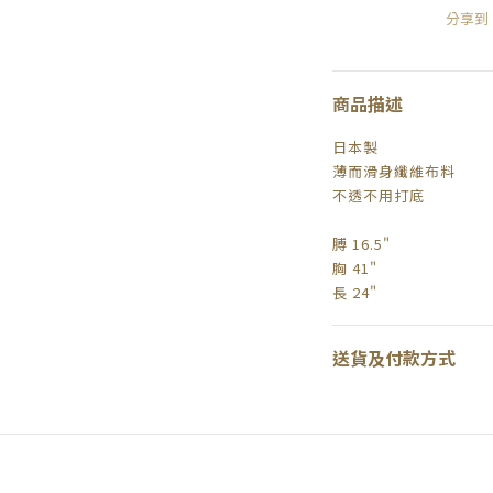
分享到
商品描述
日本製
薄而滑身纖維布料
不透不用打底
膊 16.5"
胸 41"
長 24"
送貨及付款方式