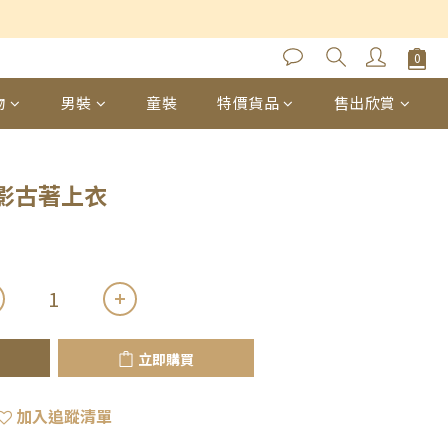
立即購買
物
男裝
童裝
特價貨品
售出欣賞
影古著上衣
立即購買
加入追蹤清單