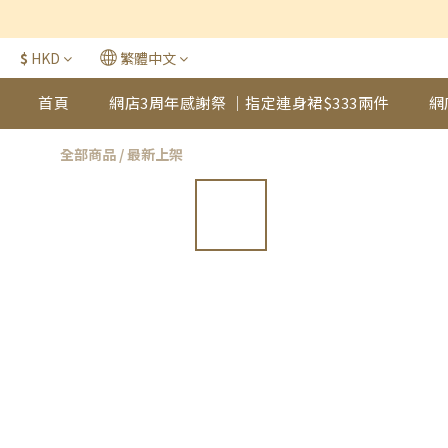
$
HKD
繁體中文
首頁
網店3周年感謝祭 ｜指定連身裙$333兩件
網
全部商品
/
最新上架