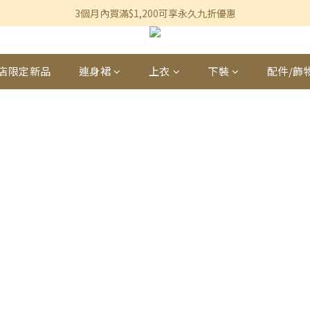
香港及澳門訂單滿$600即享免運費優惠
3個月內買滿$1,200可享永久九折優惠
香港及澳門訂單滿$600即享免運費優惠
店限定新品
連身裙
上衣
下裝
配件/飾