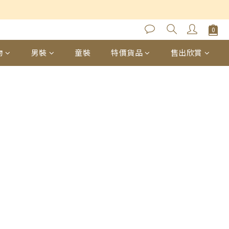
物
男裝
童裝
特價貨品
售出欣賞