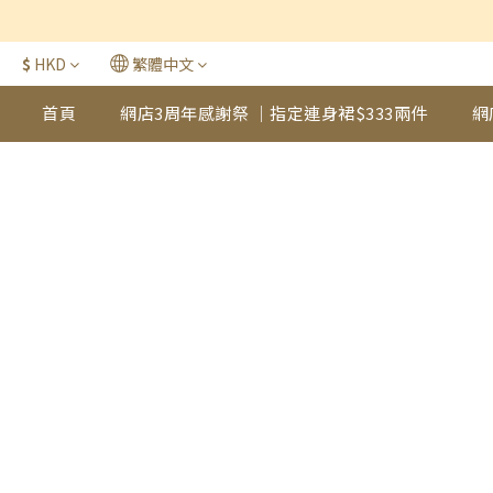
$
HKD
繁體中文
首頁
網店3周年感謝祭 ｜指定連身裙$333兩件
網