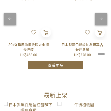
80s宮廷風油畫玫瑰大傘擺
日本製黃色條紋抽象圖案古
長洋裝
著連身裙
HK$468.00
HK$328.00
查看更多
最新上架