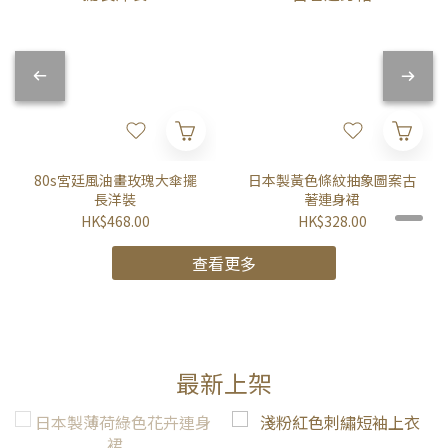
80s宮廷風油畫玫瑰大傘擺
日本製黃色條紋抽象圖案古
長洋裝
著連身裙
HK$468.00
HK$328.00
查看更多
最新上架