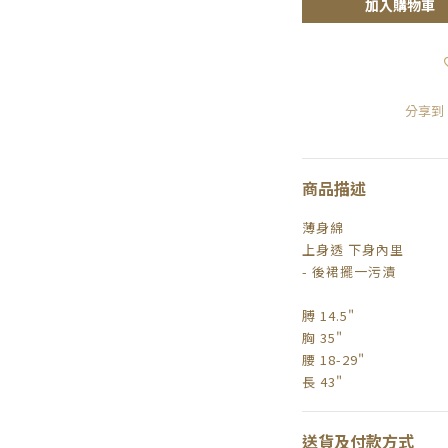
加入購物車
分享到
商品描述
薄身綿
上身透 下身內里
- 後裙擺一污漬
膊 14.5"
胸 35"
腰 18-29"
長 43"
送貨及付款方式