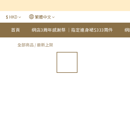
$
HKD
繁體中文
首頁
網店3周年感謝祭 ｜指定連身裙$333兩件
網
全部商品
/
最新上架