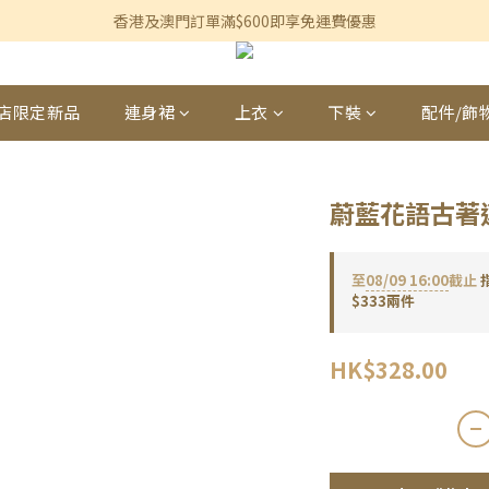
香港及澳門訂單滿$600即享免運費優惠
香港及澳門訂單滿$600即享免運費優惠
3個月內買滿$1,200可享永久九折優惠
香港及澳門訂單滿$600即享免運費優惠
店限定新品
連身裙
上衣
下裝
配件/飾
蔚藍花語古著
至
08/09 16:00
截止
$333兩件
HK$328.00