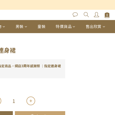
立即購買
物
男裝
童裝
特價貨品
售出欣賞
連身裙
指定商品，網店3周年感謝祭 ｜指定連身裙