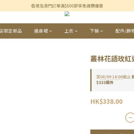
香港及澳門訂單滿$600即享免運費優惠
香港及澳門訂單滿$600即享免運費優惠
3個月內買滿$1,200可享永久九折優惠
香港及澳門訂單滿$600即享免運費優惠
店限定新品
連身裙
上衣
下裝
配件/飾
叢林花語玫紅
至
08/09 16:00
截止
$333兩件
HK$338.00