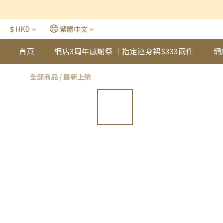
$
HKD
繁體中文
首頁
網店3周年感謝祭 ｜指定連身裙$333兩件
網
全部商品
/
最新上架