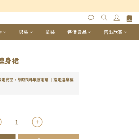
立即購買
物
男裝
童裝
特價貨品
售出欣賞
連身裙
指定商品，網店3周年感謝祭 ｜指定連身裙