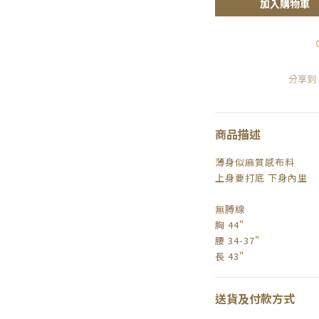
加入購物車
分享到
商品描述
薄身似麻質感布料
上身要打底 下身內里
無膊線
胸 44"
腰 34-37"
長 43"
送貨及付款方式