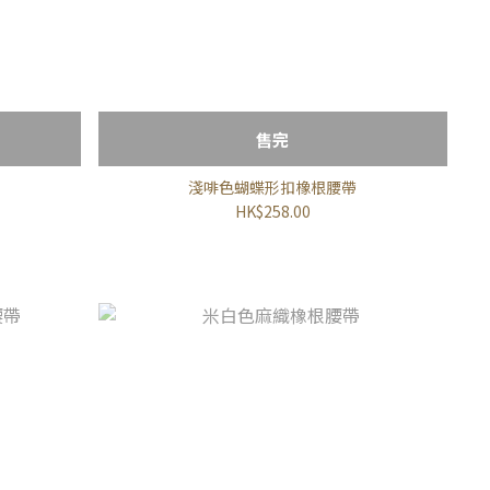
售完
淺啡色蝴蝶形扣橡根腰帶
HK$258.00