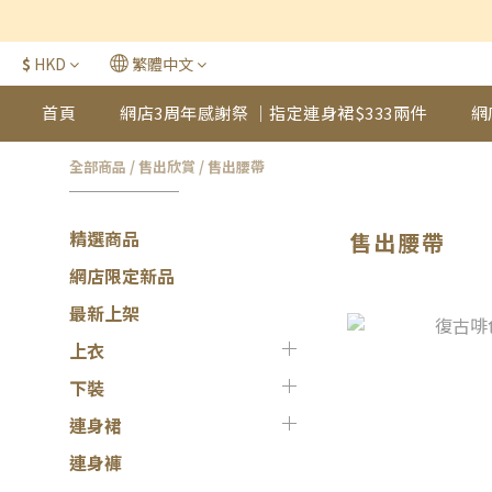
$
HKD
繁體中文
首頁
網店3周年感謝祭 ｜指定連身裙$333兩件
網
全部商品
/
售出欣賞
/
售出腰帶
精選商品
售出腰帶
網店限定新品
最新上架
上衣
下裝
連身裙
連身褲