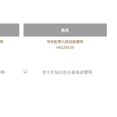
售完
帶
啡色配寶石感裝飾腰帶
HK$268.00