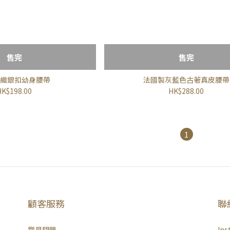
售完
售完
織銀扣幼身腰帶
法國製灰藍色古著真皮腰帶
HK$198.00
HK$288.00
1
顧客服務
聯
常見問題
Ins