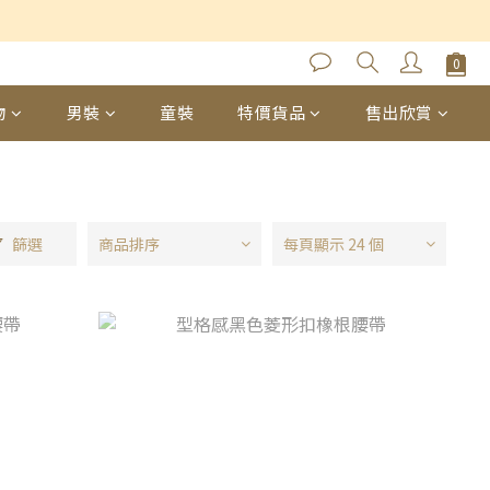
物
男裝
童裝
特價貨品
售出欣賞
篩選
商品排序
每頁顯示 24 個