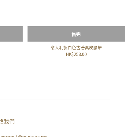
售完
意大利製白色古著真皮腰帶
HK$258.00
絡我們
tagram /
@mintage.mc