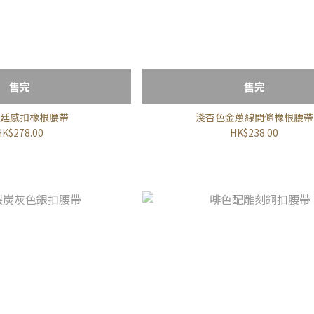
售完
售完
廷感扣橡根腰帶
淺杏色金蔥線間條橡根腰帶
HK$278.00
HK$238.00