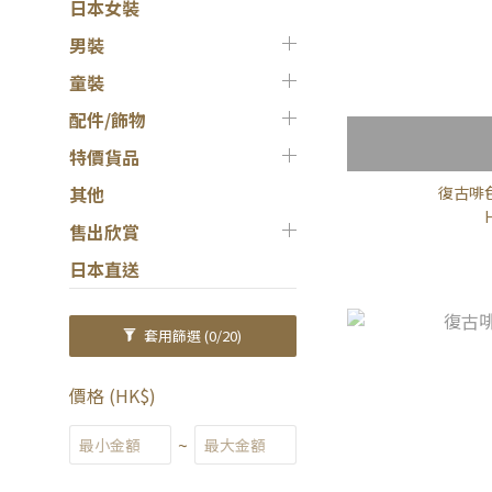
日本女裝
男裝
童裝
配件/飾物
特價貨品
復古啡
其他
售出欣賞
日本直送
套用篩選
(0/20)
價格 (HK$)
~