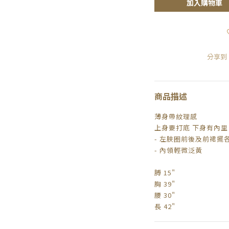
加入購物車
分享到
商品描述
薄身帶紋理感
上身要打底 下身有內里
- 左脥圈前後及前裙擺
- 內領輕微泛黃
膊 15"
胸 39"
腰 30"
長 42"