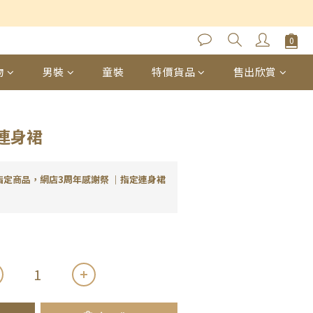
立即購買
物
男裝
童裝
特價貨品
售出欣賞
連身裙
指定商品，網店3周年感謝祭 ｜指定連身裙