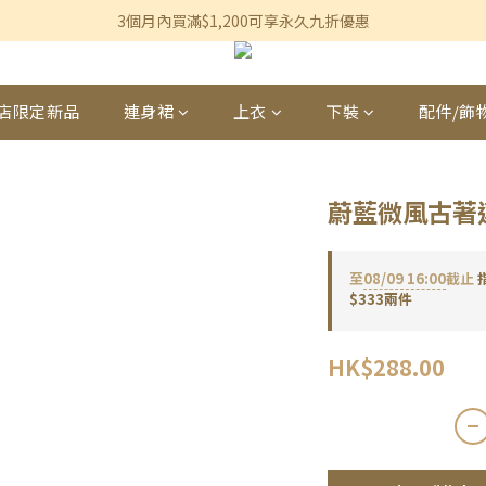
香港及澳門訂單滿$600即享免運費優惠
3個月內買滿$1,200可享永久九折優惠
香港及澳門訂單滿$600即享免運費優惠
店限定新品
連身裙
上衣
下裝
配件/飾
蔚藍微風古著
至
08/09 16:00
截止
$333兩件
HK$288.00