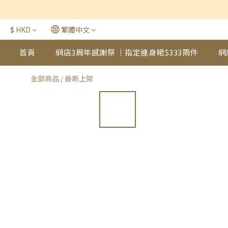
$
HKD
繁體中文
首頁
網店3周年感謝祭 ｜指定連身裙$333兩件
網
全部商品
/
最新上架