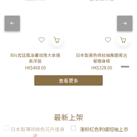
80s宮廷風油畫玫瑰大傘擺
日本製黃色條紋抽象圖案古
長洋裝
著連身裙
HK$468.00
HK$328.00
查看更多
最新上架