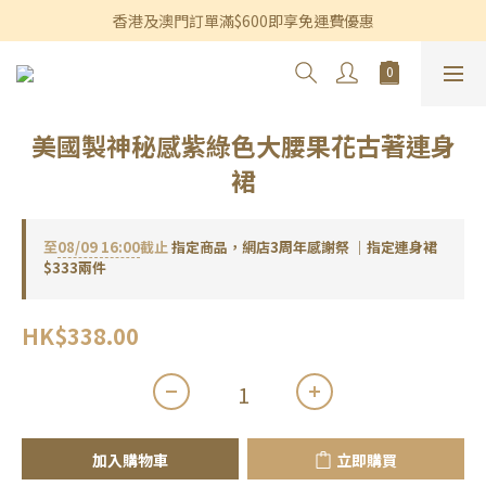
香港及澳門訂單滿$600即享免運費優惠
香港及澳門訂單滿$600即享免運費優惠
3個月內買滿$1,200可享永久九折優惠
香港及澳門訂單滿$600即享免運費優惠
美國製神秘感紫綠色大腰果花古著連身
裙
至
08/09 16:00
截止
指定商品，網店3周年感謝祭 ｜指定連身裙
$333兩件
HK$338.00
加入購物車
立即購買