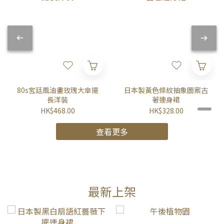
80s宮廷風油畫玫瑰大傘擺
日本製黃色條紋抽象圖案古
長洋裝
著連身裙
HK$468.00
HK$328.00
查看更多
最新上架