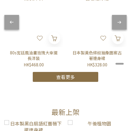
80s宮廷風油畫玫瑰大傘擺
日本製黃色條紋抽象圖案古
長洋裝
著連身裙
HK$468.00
HK$328.00
查看更多
最新上架