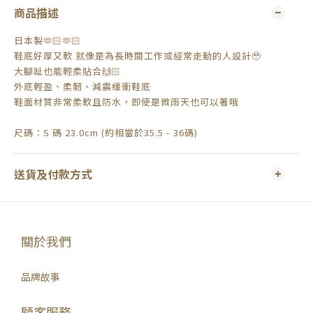
商品描述
日本製🫶🏻🫶🏻
鞋底好厚又軟 就像是為長時間工作或經常走動的人設計🥹
大腳趾也能輕柔貼合🙌🏻
外底輕盈、柔韌、減震緩衝鞋底
鞋面材質非常柔軟且防水，即使是微雨天也可以著哦
尺碼：S 碼 23.0cm (約相當於35.5 - 36碼)
送貨及付款方式
關於我們
品牌故事
顧客服務