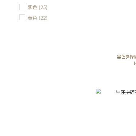
紫色 (25)
黃色 (22)
橙色 (19)
看更多
圖案
黑色斜條
巴洛克風 (1)
水果 (4)
植物 (17)
動物 (1)
幾何圖案 (15)
腰果花 (14)
民族 (12)