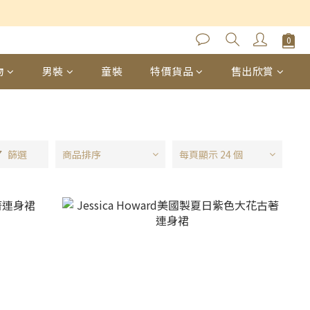
物
男裝
童裝
特價貨品
售出欣賞
篩選
商品排序
每頁顯示 24 個