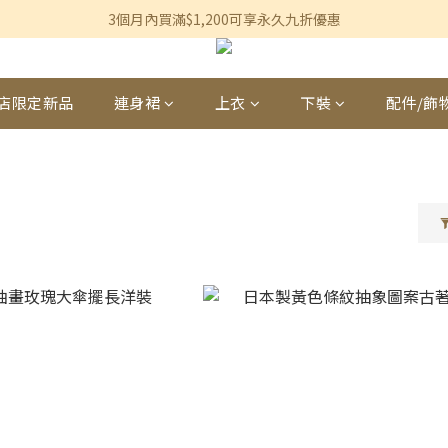
香港及澳門訂單滿$600即享免運費優惠
3個月內買滿$1,200可享永久九折優惠
香港及澳門訂單滿$600即享免運費優惠
店限定新品
連身裙
上衣
下裝
配件/飾