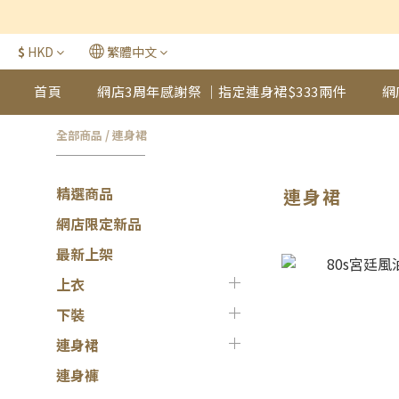
$
HKD
繁體中文
首頁
網店3周年感謝祭 ｜指定連身裙$333兩件
網
全部商品
/
連身裙
精選商品
連身裙
網店限定新品
最新上架
上衣
下裝
連身裙
連身褲