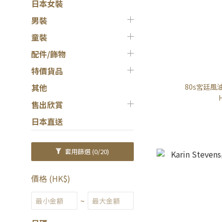
日本女裝
男裝
童裝
配件/飾物
特價貨品
80s宮廷
其他
售出欣賞
日本直送
套用篩選
(0/20)
價格 (HK$)
~