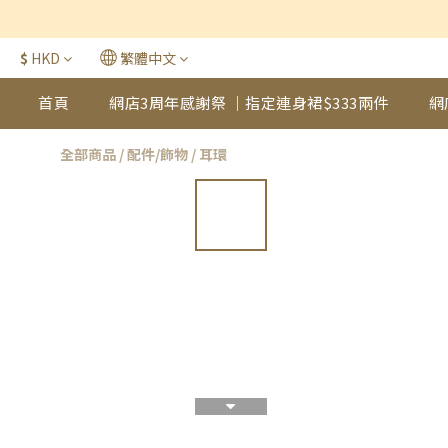
$
HKD
繁體中文
首頁
網店3周年感謝祭 ｜指定連身裙$333兩件
網
全部商品
/
配件/飾物
/
耳環