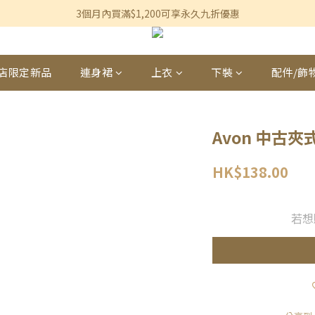
香港及澳門訂單滿$600即享免運費優惠
3個月內買滿$1,200可享永久九折優惠
香港及澳門訂單滿$600即享免運費優惠
店限定新品
連身裙
上衣
下裝
配件/飾
Avon 中古夾
HK$138.00
若想