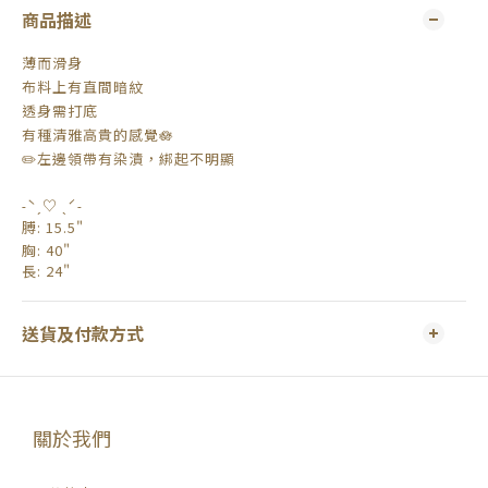
商品描述
薄而滑身
布料上有直間暗紋
透身需打底
有種清雅高貴的感覺🪷
✏️左邊領帶有染漬，綁起不明顯
˗ˋˏ♡ ˎˊ˗
膊: 15.5"
胸: 40"
長
: 24"
送貨及付款方式
關於我們