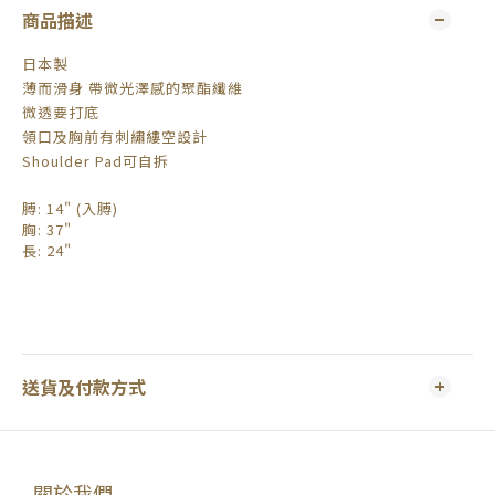
商品描述
日本製
薄而滑身 帶微光澤感的聚酯纖維
微透要打底
領口及胸前有刺繡縷空設計
Shoulder Pad可自拆
膊
: 14" (入膊)
胸
: 37"
長
: 24"
送貨及付款方式
關於我們