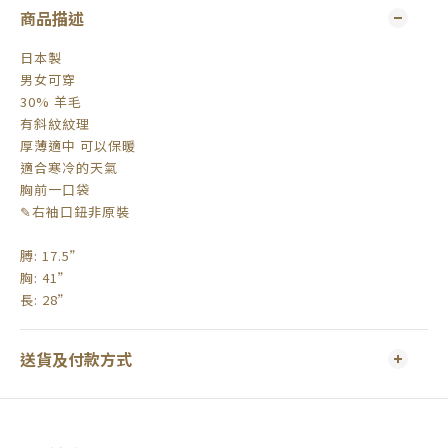
商品描述
日本製
男女可穿
30% 羊毛
有斜紋紋理
厚薄適中 可以保暖
適合寒冷的天氣
胸前一口袋
✎右袖口鈕非原裝
膊: 17.5”
胸: 41”
長: 28”
送貨及付款方式