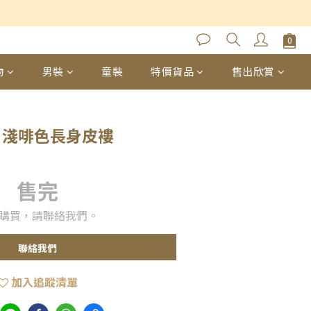
物
男裝
童裝
特價貨品
售出欣賞
aud 淺啡色長身皮褸
售完
購買，請聯絡我們。
聯絡我們
加入追蹤清單