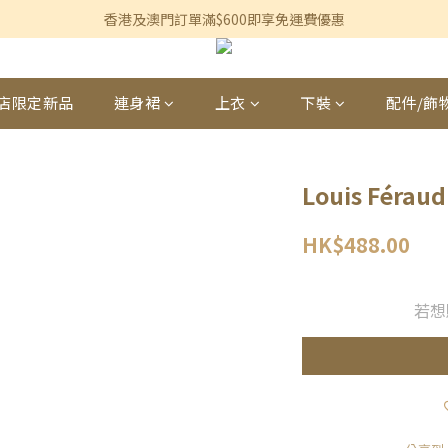
香港及澳門訂單滿$600即享免運費優惠
香港及澳門訂單滿$600即享免運費優惠
3個月內買滿$1,200可享永久九折優惠
香港及澳門訂單滿$600即享免運費優惠
店限定新品
連身裙
上衣
下裝
配件/飾
Louis Fér
HK$488.00
若想