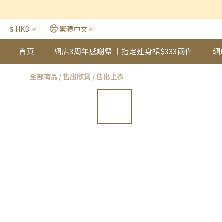
$
HKD
繁體中文
首頁
網店3周年感謝祭 ｜指定連身裙$333兩件
網
全部商品
/
售出欣賞
/
售出上衣