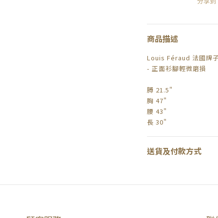
分享到
商品描述
Louis Féraud 法國牌
- 正面衫腳輕微磨損
膊 21.5"
胸 47"
腰 43"
長 30"
送貨及付款方式