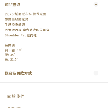
商品描述
有少少絨面感布料 微微光面
帶點高級的感覺
手感滑身舒適
有滑滑內裡 適合微冷的天氣穿
Shoulder Pad在內裡
無膊線
胸下圍: 38"
腰: 35"
長
: 21.5"
送貨及付款方式
關於我們