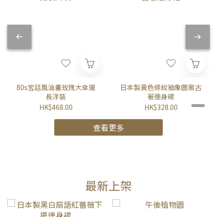
80s宮廷風油畫玫瑰大傘擺
日本製黃色條紋抽象圖案古
長洋裝
著連身裙
HK$468.00
HK$328.00
查看更多
最新上架