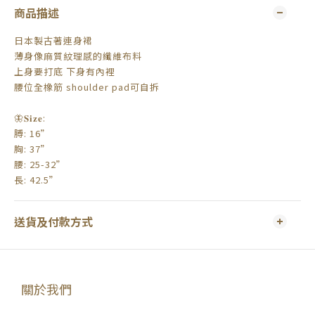
商品描述
日本製古著連身裙
薄身像麻質紋理感的纖維布料
上身要打底 下身有內裡
腰位全橡筋 shoulder pad可自拆
🦋𝐒𝐢𝐳𝐞:
膊: 16”
胸: 37”
腰: 25-32”
長: 42.5”
送貨及付款方式
關於我們