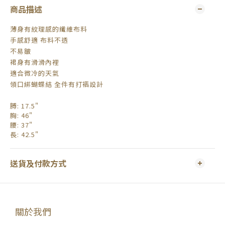
商品描述
薄身有紋理感的纖維布料
手感舒適 布料不透
不易皺
裙身有滑滑內裡
適合微冷的天氣
領口綁蝴蝶結 全件有打褶設計
膊
: 17.5"
胸
: 46"
腰
: 37"
長
: 42.5"
送貨及付款方式
關於我們