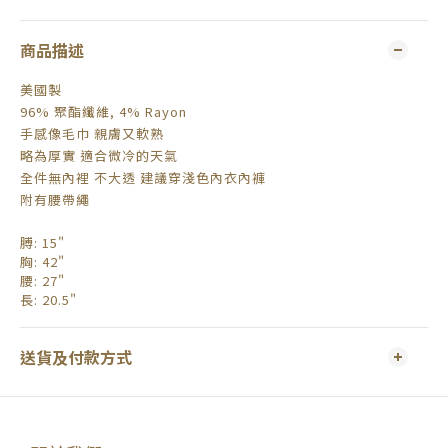
商品描述
美國製
96% 聚酯纖維, 4% Rayon
手感像毛巾 親膚又軟熟
略為厚實 適合微冷的天氣
全件無內裡 不大透 建議穿淺色內衣內褲
附有腰帶繩
膊
: 15"
胸
: 42"
腰
: 27"
長
: 20.5"
送貨及付款方式