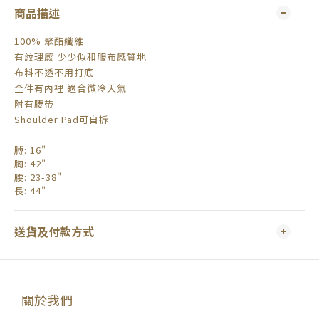
商品描述
100% 聚酯纖維
有紋理感 少少似和服布感質地
布料不透不用打底
全件有內裡 適合微冷天氣
附有腰帶
Shoulder Pad可自拆
膊: 16"
胸: 42"
腰: 23-38"
長
: 44"
送貨及付款方式
關於我們