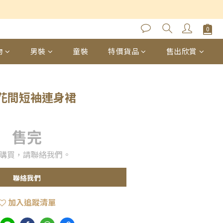
物
男裝
童裝
特價貨品
售出欣賞
花間短袖連身裙
售完
購買，請聯絡我們。
聯絡我們
加入追蹤清單