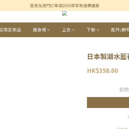
香港及澳門訂單滿$600即享免運費優惠
香港及澳門訂單滿$600即享免運費優惠
3個月內買滿$1,200可享永久九折優惠
香港及澳門訂單滿$600即享免運費優惠
店限定新品
連身裙
上衣
下裝
配件/飾
日本製湖水藍
HK$358.00
若想