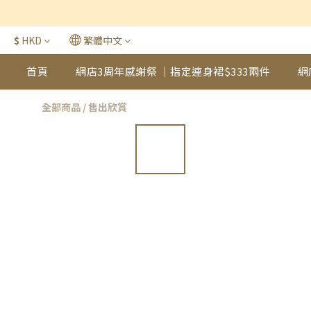
$
HKD
繁體中文
首頁
網店3周年感謝祭 ｜指定連身裙$333兩件
網
全部商品
/
售出欣賞