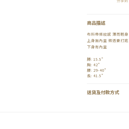
分享到
商品描述
布料帶條紋感 薄而輕身
上身無內里 微透要打底
下身有內里
膊: 15.5"
胸: 42"
腰: 29-40"
長
: 41.5"
送貨及付款方式