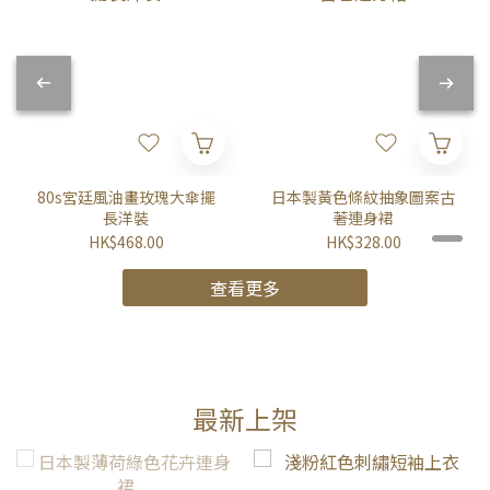
80s宮廷風油畫玫瑰大傘擺
日本製黃色條紋抽象圖案古
長洋裝
著連身裙
HK$468.00
HK$328.00
查看更多
最新上架