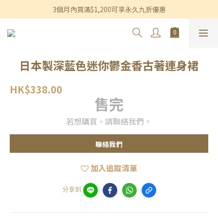
香港及澳門訂單滿$600即享免運費優惠
3個月內買滿$1,200可享永久九折優惠
香港及澳門訂單滿$600即享免運費優惠
日本製深藍色迷你鬱金香古著連身裙
HK$338.00
售完
若想購買，請聯絡我們。
聯絡我們
加入追蹤清單
分享到