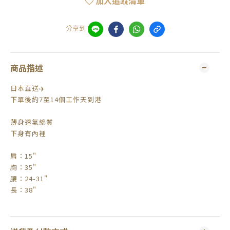
加入追蹤清單
分享到
商品描述
日本直送✈️
下單後約7至14個工作天到港
薄身透氣綿質
下身有內裡
肩：15"
胸：35"
腰：24-31"
長：38"