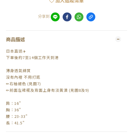
加入追蹤清單
分享到
商品描述
日本直送✈️
下單後約7至14個工作天到港
薄身透氣綿質
沒有內裡 不用打底
✏右袖褪色 (見圖7)
✏前面左裙襬及背面上身有淡黃漬 (見圖8及9)
肩：16"
胸：36"
腰：23-33"
長：41.5"