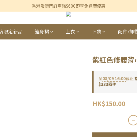
香港及澳門訂單滿$600即享免運費優惠
香港及澳門訂單滿$600即享免運費優惠
3個月內買滿$1,200可享永久九折優惠
香港及澳門訂單滿$600即享免運費優惠
店限定新品
連身裙
上衣
下裝
配件/飾
紫紅色修腰背
至
08/09 16:00
截止
$333兩件
HK$150.00