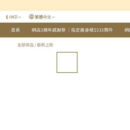
$
HKD
繁體中文
首頁
網店3周年感謝祭 ｜指定連身裙$333兩件
網
全部商品
/
最新上架