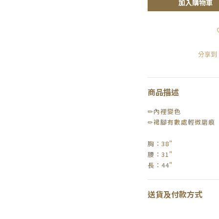
加入購物車
分享到
商品描述
✏內裡變色
✏裙腳有數處輕微磨痕
胸：38"
腰：31"
長：44"
送貨及付款方式