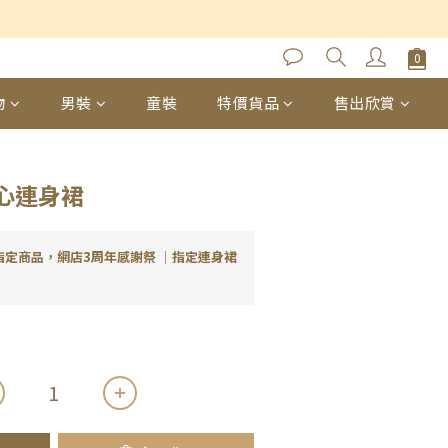
立即購買
物
男裝
童裝
特價貨品
售出欣賞
心連身裙
指定商品，網店3周年感謝祭 ｜指定連身裙