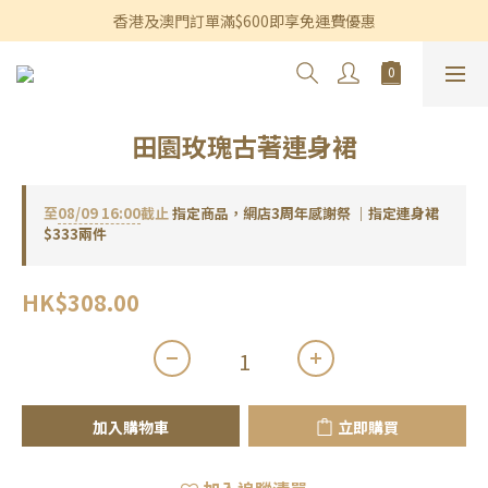
香港及澳門訂單滿$600即享免運費優惠
香港及澳門訂單滿$600即享免運費優惠
3個月內買滿$1,200可享永久九折優惠
香港及澳門訂單滿$600即享免運費優惠
田園玫瑰古著連身裙
至
08/09 16:00
截止
指定商品，網店3周年感謝祭 ｜指定連身裙
$333兩件
HK$308.00
加入購物車
立即購買