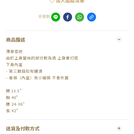
加入追蹤清單
分享到
商品描述
薄身雪紡
由於上身蕾絲的部分較為透 上身要打底
下身內里
- 第三顆鈕扣有鏽漬
- 後領（內里）有小破損 不會外露
膊 15.5"
胸 40"
腰 24-36"
長 42"
送貨及付款方式