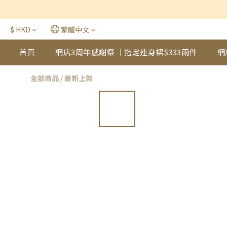
$
HKD
繁體中文
首頁
網店3周年感謝祭 ｜指定連身裙$333兩件
網
全部商品
/
最新上架