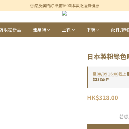
香港及澳門訂單滿$600即享免運費優惠
香港及澳門訂單滿$600即享免運費優惠
3個月內買滿$1,200可享永久九折優惠
香港及澳門訂單滿$600即享免運費優惠
店限定新品
連身裙
上衣
下裝
配件/飾
日本製粉綠色
至
08/09 16:00
截止
$333兩件
HK$328.00
若想