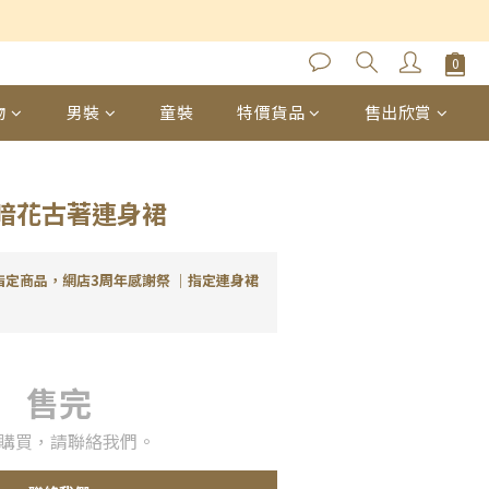
物
男裝
童裝
特價貨品
售出欣賞
暗花古著連身裙
指定商品，網店3周年感謝祭 ｜指定連身裙
售完
購買，請聯絡我們。