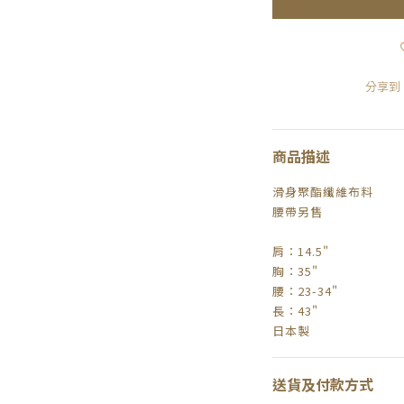
分享到
商品描述
滑身聚酯纖維布料
腰帶另售
肩：14.5"
胸：35"
腰：23-34"
長：43"
日本製
送貨及付款方式