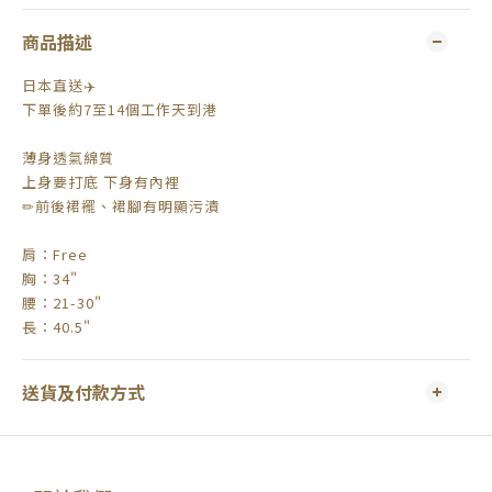
商品描述
日本直送✈️
下單後約7至14個工作天到港
薄身透氣綿質
上身要打底 下身有內裡
✏前後裙襬、裙腳有明顯污漬
肩：Free
胸：34"
腰：21-30"
長：40.5"
送貨及付款方式