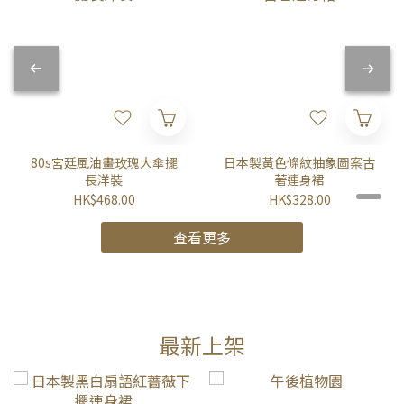
80s宮廷風油畫玫瑰大傘擺
日本製黃色條紋抽象圖案古
長洋裝
著連身裙
HK$468.00
HK$328.00
查看更多
最新上架