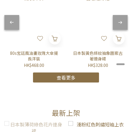
80s宮廷風油畫玫瑰大傘擺
日本製黃色條紋抽象圖案古
長洋裝
著連身裙
HK$468.00
HK$328.00
查看更多
最新上架