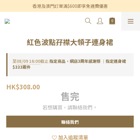
香港及澳門訂單滿$600即享免運費優惠
香港及澳門訂單滿$600即享免運費優惠
3個月內買滿$1,200可享永久九折優惠
香港及澳門訂單滿$600即享免運費優惠
紅色波點孖襟大領子連身裙
至
08/09 16:00
截止
指定商品，網店3周年感謝祭 ｜指定連身裙
$333兩件
HK$308.00
售完
若想購買，請聯絡我們。
聯絡我們
加入追蹤清單