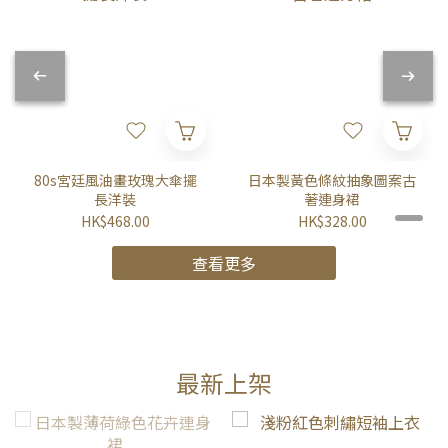
80s宮廷風油畫玫瑰大傘擺
日本製黃色條紋抽象圖案古
長洋裝
著連身裙
HK$468.00
HK$328.00
查看更多
最新上架