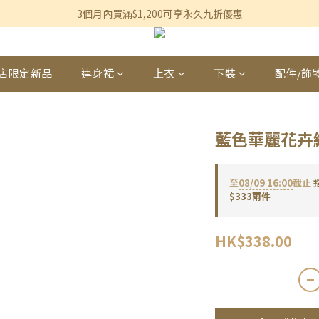
香港及澳門訂單滿$600即享免運費優惠
3個月內買滿$1,200可享永久九折優惠
香港及澳門訂單滿$600即享免運費優惠
店限定新品
連身裙
上衣
下裝
配件/飾
藍色華麗花卉
至
08/09 16:00
截止
$333兩件
HK$338.00