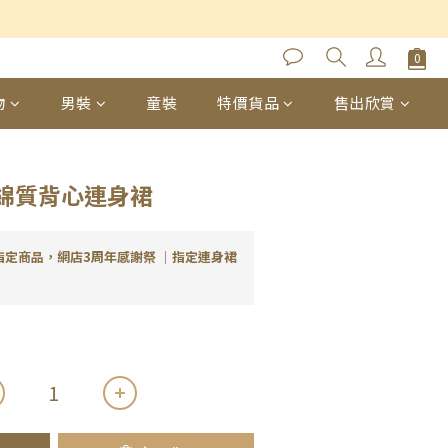
立即購買
物
男裝
童裝
特價貨品
售出欣賞
綿質背心連身裙
指定商品，網店3周年感謝祭 ｜指定連身裙