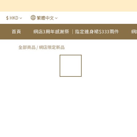
$
HKD
繁體中文
首頁
網店3周年感謝祭 ｜指定連身裙$333兩件
網
全部商品
/
網店限定新品