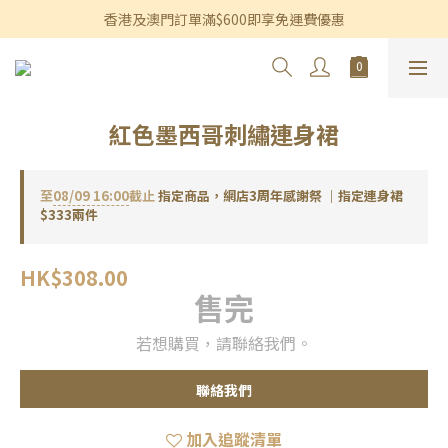
香港及澳門訂單滿$600即享免運費優惠
香港及澳門訂單滿$600即享免運費優惠
3個月內買滿$1,200可享永久九折優惠
香港及澳門訂單滿$600即享免運費優惠
紅色墨西哥刺繡連身裙
至
08/09 16:00
截止
指定商品，網店3周年感謝祭 ｜指定連身裙
$333兩件
HK$308.00
售完
若想購買，請聯絡我們。
聯絡我們
加入追蹤清單