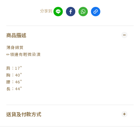
分享到
商品描述
薄身綿質
✏領邊有輕微染漬
肩：17"
胸：40"
腰：46"
長：44"
送貨及付款方式