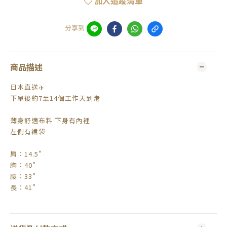
加入追蹤清單
分享到
商品描述
日本直送✈️
下單後約7至14個工作天到港
薄身舒適布料 下身有內裡
左側有裙袋
肩：14.5"
胸：40"
腰：33"
長：41"