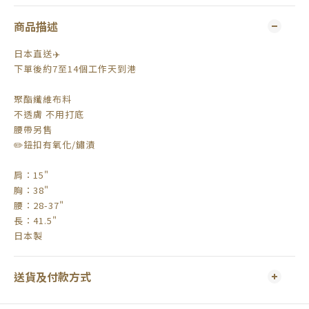
商品描述
日本直送✈️
下單後約7至14個工作天到港
聚酯纖維布料
不透膚 不用打底
腰帶另售
✏️鈕扣有氧化/鏽漬
肩：15"
胸：38"
腰：28-37"
長：41.5"
日本製
送貨及付款方式