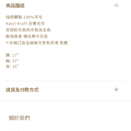
商品描述
紐西蘭製 100%羊毛
Kauri Kraft 古著毛衣
百搭的灰色和米色為主色
較為厚身 適合寒冷天氣
✎右袖口及左袖後方各有染漬 見圖
膊
: 17"
胸
: 37"
長
: 23"
送貨及付款方式
關於我們