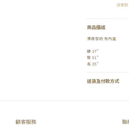
分享到
商品描述
薄身雪紡 有內里
腰 27"
臀 51"
長 35"
送貨及付款方式
顧客服務
聯