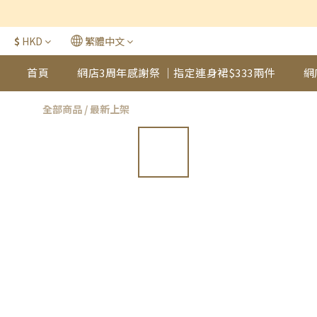
$
HKD
繁體中文
首頁
網店3周年感謝祭 ｜指定連身裙$333兩件
網
全部商品
/
最新上架