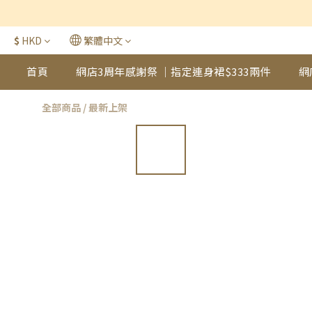
$
HKD
繁體中文
首頁
網店3周年感謝祭 ｜指定連身裙$333兩件
網
全部商品
/
最新上架