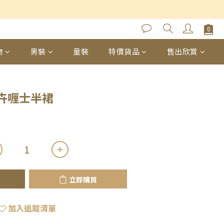
立即購買
物
男裝
童裝
特價貨品
售出欣賞
卉喱士半裙
立即購買
加入追蹤清單