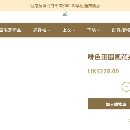
香港及澳門訂單滿$600即享免運費優惠
香港及澳門訂單滿$600即享免運費優惠
3個月內買滿$1,200可享永久九折優惠
香港及澳門訂單滿$600即享免運費優惠
店限定新品
連身裙
上衣
下裝
配件/飾
啡色田園風花
HK$228.00
加入購物車