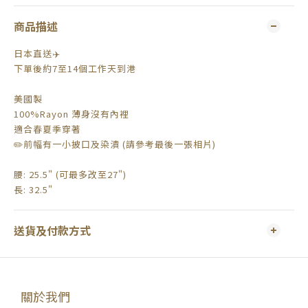
商品描述
日本直送✈️
下單後約7至14個工作天到港
美國製
100%Rayon 薄身沒有內裡
適合春夏季穿著
✏️前幅有一小披口及染漬 (請參考最後一張相片)
腰: 25.5" (可最多改至27")
長: 32.5"
送貨及付款方式
關於我們