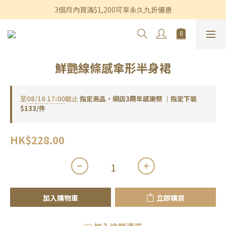
香港及澳門訂單滿$600即享免運費優惠
3個月內買滿$1,200可享永久九折優惠
香港及澳門訂單滿$600即享免運費優惠
鮮艷線條感傘形半身裙
至
08/16 17:00
截止
指定商品，網店3周年感謝祭 ｜指定下裝
$133/件
HK$228.00
加入購物車
立即購買