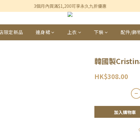
香港及澳門訂單滿$600即享免運費優惠
3個月內買滿$1,200可享永久九折優惠
香港及澳門訂單滿$600即享免運費優惠
店限定新品
連身裙
上衣
下裝
配件/飾
韓國製Crist
HK$308.00
加入購物車