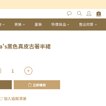
立即購買
物
男裝
童裝
特價貨品
售出欣賞
ina's黑色真皮古著半裙
立即購買
加入追蹤清單