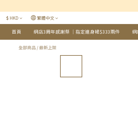
$
HKD
繁體中文
首頁
網店3周年感謝祭 ｜指定連身裙$333兩件
網
全部商品
/
最新上架