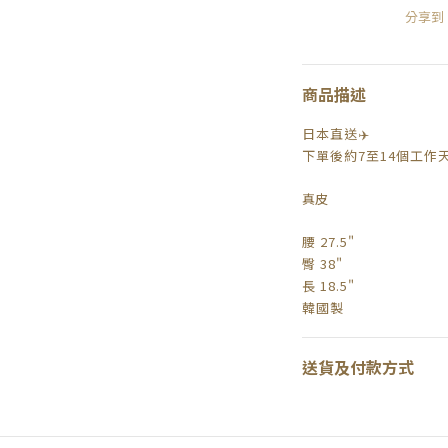
分享到
商品描述
日本直送✈️
下單後約7至14個工作
真皮
腰 27.5"
臀 38"
長 18.5"
韓國製
送貨及付款方式